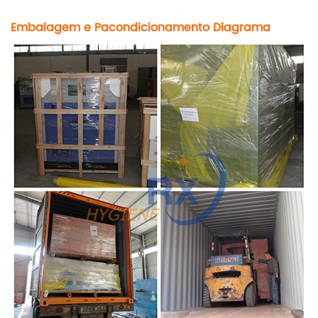
Embalagem e P
acondicionamento D
i
agrama