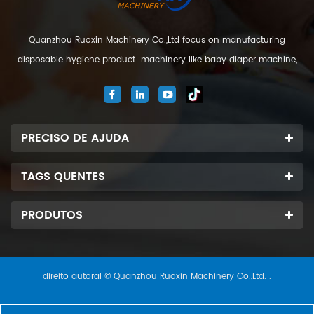
Quanzhou Ruoxin Machinery Co.,Ltd focus on manufacturing
disposable hygiene product machinery like baby diaper machine,
adult diaper machine, sanitary napkin machine, under pad
machine. We are located in Jinjiang city, Fujian Province, China. And
our company
PRECISO DE AJUDA
TAGS QUENTES
PRODUTOS
direito autoral © Quanzhou Ruoxin Machinery Co.,Ltd. .