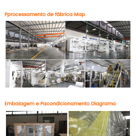
P
processamento de fábrica
M
ap
Embalagem e P
acondicionamento D
i
agrama