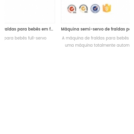
Máquina semi-servo de fraldas para bebês RX-450 I Sharp
A máquina de fraldas para bebês tipo semi servo RX-450 é
uma máquina totalmente automática. Ela pode produzir
fraldas tipo I e fraldas tipo T.