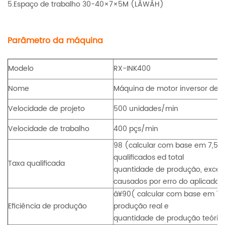
5.Espaço de trabalho 30-40×7×5M (LÃWÃH)
Parâmetro da máquina
Modelo
RX-INK400
Nome
Máquina de motor inversor de f
Velocidade de projeto
500 unidades/min
Velocidade de trabalho
400 pçs/min
98 (calcular com base em 7,5 ho
qualificados e
d total
Taxa qualificada
quantidade de produção, exceto
causados por erro do aplicador 
â¥
90( calcular com base em 7,5
Eficiência de produção
produção real e
quantidade de produção teóric