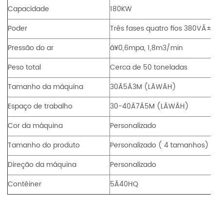
Capacidade
180KW
Poder
Três fases quatro fios 380V
Â±
5
Pressão do ar
â¥
0,6mpa, 1,8m3/min
Peso total
Cerca de 50 toneladas
Tamanho da máquina
30
Ã5Ã
3M (L
ÃWÃ
H)
Espaço de trabalho
30-40
Ã7Ã
5M (L
ÃWÃ
H)
Cor da máquina
Personalizado
Tamanho do produto
Personalizado ( 4 tamanhos)
Direção da máquina
Personalizado
Contêiner
5Ã
40HQ