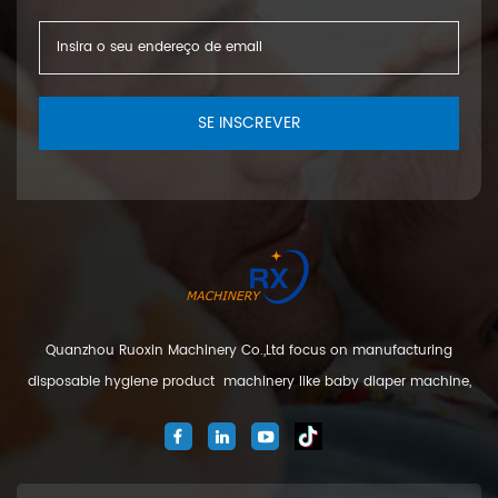
SE INSCREVER
Quanzhou Ruoxin Machinery Co.,Ltd focus on manufacturing
disposable hygiene product machinery like baby diaper machine,
adult diaper machine, sanitary napkin machine, under pad
machine. We are located in Jinjiang city, Fujian Province, China. And
our company