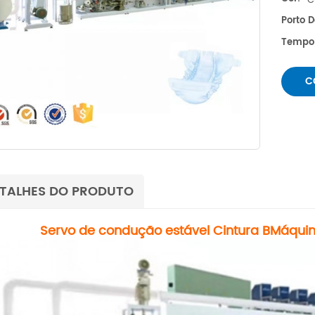
C
Porto 
Tempo
C
TALHES DO PRODUTO
Servo de condução estável
Cintura
B
Máquin