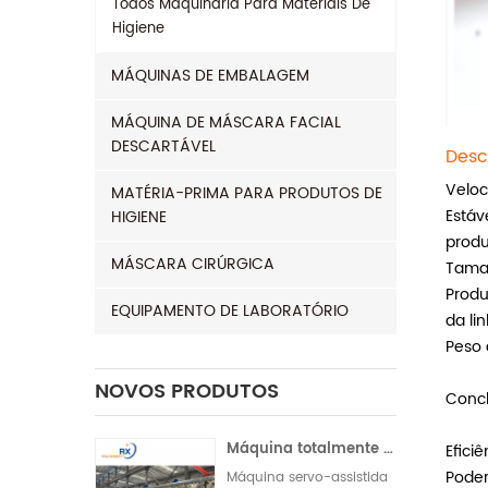
Todos
Maquinaria Para Materiais De
Higiene
MÁQUINAS DE EMBALAGEM
MÁQUINA DE MÁSCARA FACIAL
DESCARTÁVEL
Desc
Veloc
MATÉRIA-PRIMA PARA PRODUTOS DE
Estáv
HIGIENE
prod
MÁSCARA CIRÚRGICA
Tama
Produ
EQUIPAMENTO DE LABORATÓRIO
da li
Peso 
NOVOS PRODUTOS
Concl
Máquina totalmente servo para fabricação de absorventes higiênicos na Índia | Operação automática
Eficiê
Pode
Máquina servo-assistida