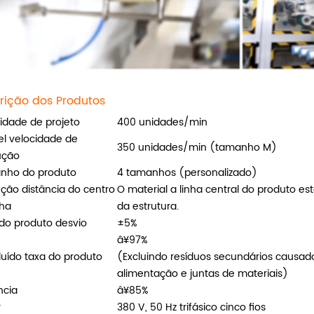
rição dos Produtos
idade de projeto
400 unidades/min
el velocidade de
350 unidades/min (tamanho M)
ução
nho do produto
4 tamanhos (personalizado)
ção distância do centro
O material a linha central do produto 
nha
da estrutura.
do produto desvio
±5%
â¥97%
uído taxa do produto
(Excluindo resíduos secundários causad
alimentação e juntas de materiais)
ncia
â¥85%
r
380 V, 50 Hz trifásico cinco fios