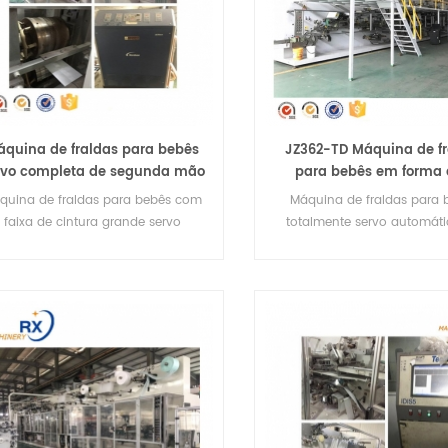
áquina de fraldas para bebês
JZ362-TD Máquina de fr
rvo completa de segunda mão
para bebês em forma 
m faixa de cintura grande on-
totalmente servo de se
quina de fraldas para bebês com
Máquina de fraldas para 
line
mão
faixa de cintura grande servo
totalmente servo automát
completa de segunda mão
forma de T de segunda