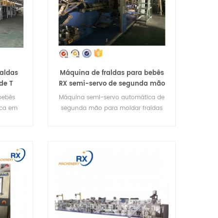
aldas
Máquina de fraldas para bebês
de T
RX semi-servo de segunda mão
gunda
em forma de I
bebês
Máquina semi-servo automática de
ica em
segunda mão para moldar fraldas
 mão
para bebês