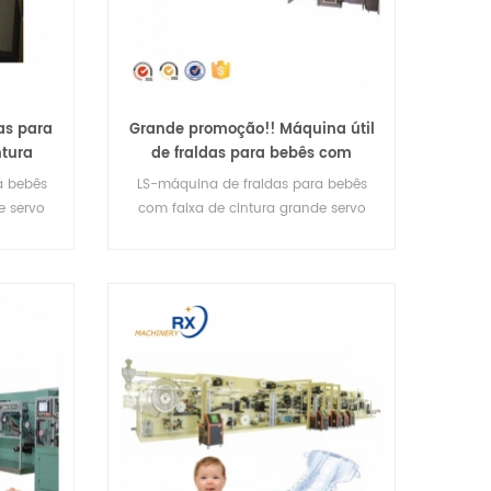
as para
Grande promoção!! Máquina útil
ntura
de fraldas para bebês com
a de
cintura grande servo
a bebês
LS-máquina de fraldas para bebês
e servo
com faixa de cintura grande servo
mão
completa de segunda mão