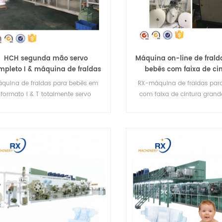
HCH segunda mão servo
Máquina on-line de frald
mpleto I & máquina de fraldas
bebês com faixa de ci
para bebês em forma de T
grande servo complet
quina de fraldas para bebês em
RX-máquina de fraldas par
segunda mão
formato I & T totalmente servo
com faixa de cintura grand
utomática de segunda mão HCH
completa de segunda 