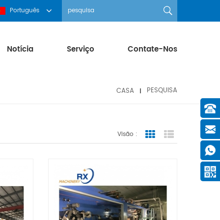
Português
Notícia
Serviço
Contate-Nos
CASA
PESQUISA
Visão :
Grid View
List View