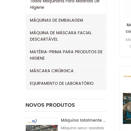
Todos
Maquinaria Para Materiais De
Higiene
MÁQUINAS DE EMBALAGEM
M
co
MÁQUINA DE MÁSCARA FACIAL
s
DESCARTÁVEL
Má
c
MATÉRIA-PRIMA PARA PRODUTOS DE
us
HIGIENE
d
us
MÁSCARA CIRÚRGICA
co
tr
EQUIPAMENTO DE LABORATÓRIO
t
NOVOS PRODUTOS
30
fra
Máquina totalmente servo para fabricação de absorventes higiênicos na Índia | Operação automática
(No
Máquina servo-assistida
cor