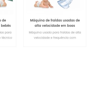
o de
Máquina de fraldas usadas de
a bebês
alta velocidade em boas
na
condições
das para
Máquina usada para fraldas de alta
 técnico
velocidade e frequência com
ldas para
certificação CE
projeto
 estável
agem de
 trabalho
80V,50Hz
rca de
0,8Mpa
e 95T
*L*A)
uina
máquina
ebês